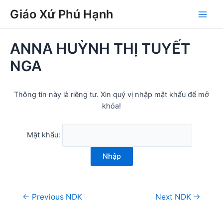
Skip
Post
Main
Giáo Xứ Phú Hạnh
to
navigation
Men
content
ANNA HUỲNH THỊ TUYẾT
NGA
Thông tin này là riêng tư. Xin quý vị nhập mật khẩu để mở
khóa!
Mật khẩu:
Nhập
←
Previous NDK
Next NDK
→