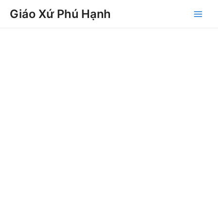
Skip
Main
Giáo Xứ Phú Hạnh
to
Men
content