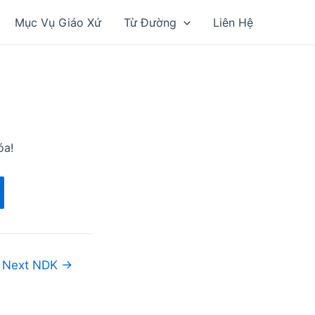
Mục Vụ Giáo Xứ
Từ Đường
Liên Hệ
óa!
Next NDK
→