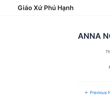
Skip
Post
Giáo Xứ Phú Hạnh
to
navigation
content
ANNA N
Th
←
Previous 