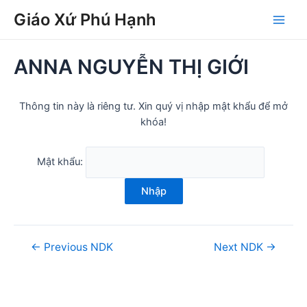
Skip
Post
Main
Giáo Xứ Phú Hạnh
to
navigation
Men
content
ANNA NGUYỄN THỊ GIỚI
Thông tin này là riêng tư. Xin quý vị nhập mật khẩu để mở
khóa!
Mật khẩu:
Nhập
←
Previous NDK
Next NDK
→