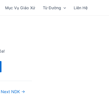
Mục Vụ Giáo Xứ
Từ Đường
Liên Hệ
óa!
Next NDK
→