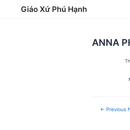
Skip
Post
Giáo Xứ Phú Hạnh
to
navigation
content
ANNA P
Th
←
Previous 