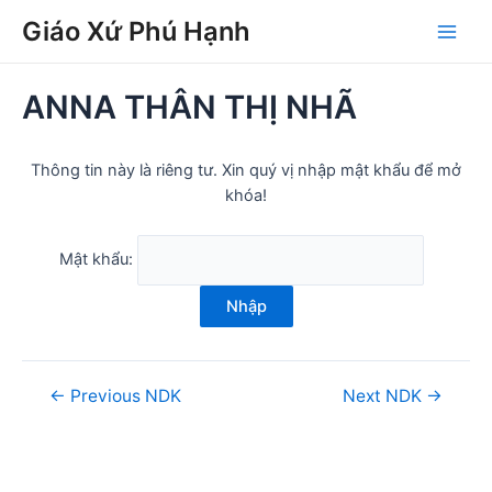
Skip
Post
Main
Giáo Xứ Phú Hạnh
to
navigation
Men
content
ANNA THÂN THỊ NHÃ
Thông tin này là riêng tư. Xin quý vị nhập mật khẩu để mở
khóa!
Mật khẩu:
Nhập
←
Previous NDK
Next NDK
→