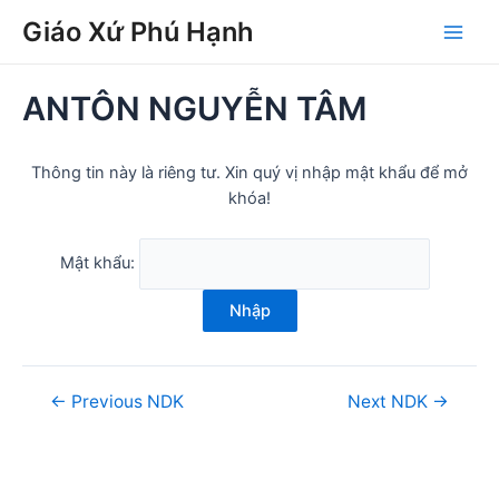
Skip
Post
Main
Giáo Xứ Phú Hạnh
to
navigation
Men
content
ANTÔN NGUYỄN TÂM
Thông tin này là riêng tư. Xin quý vị nhập mật khẩu để mở
khóa!
Mật khẩu:
Nhập
←
Previous NDK
Next NDK
→