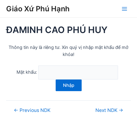
Skip
Post
Main
Giáo Xứ Phú Hạnh
to
navigation
Men
content
ĐAMINH CAO PHÚ HUY
Thông tin này là riêng tư. Xin quý vị nhập mật khẩu để mở
khóa!
Mật khẩu:
Nhập
←
Previous NDK
Next NDK
→