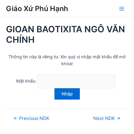
Skip
Post
Main
Giáo Xứ Phú Hạnh
to
navigation
Men
content
GIOAN BAOTIXITA NGÔ VĂN
CHÍNH
Thông tin này là riêng tư. Xin quý vị nhập mật khẩu để mở
khóa!
Mật khẩu:
Nhập
←
Previous NDK
Next NDK
→