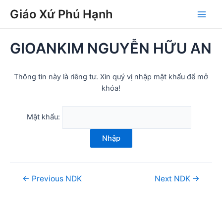
Skip
Post
Main
Giáo Xứ Phú Hạnh
to
navigation
Men
content
GIOANKIM NGUYỄN HỮU AN
Thông tin này là riêng tư. Xin quý vị nhập mật khẩu để mở
khóa!
Mật khẩu:
Nhập
←
Previous NDK
Next NDK
→