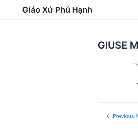
Skip
Post
Giáo Xứ Phú Hạnh
to
navigation
content
GIUSE M
Th
←
Previous 