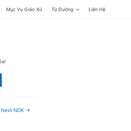
Mục Vụ Giáo Xứ
Từ Đường
Liên Hệ
óa!
Next NDK
→