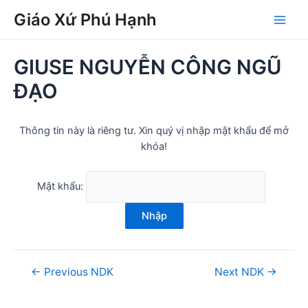
Skip
Post
Main
Giáo Xứ Phú Hạnh
to
navigation
Men
content
GIUSE NGUYỄN CÔNG NGŨ
ĐẠO
Thông tin này là riêng tư. Xin quý vị nhập mật khẩu để mở
khóa!
Mật khẩu:
Nhập
←
Previous NDK
Next NDK
→