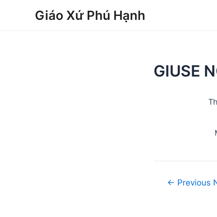
Skip
Post
Giáo Xứ Phú Hạnh
to
navigation
content
GIUSE 
Th
←
Previous 