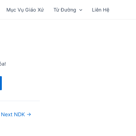
Mục Vụ Giáo Xứ
Từ Đường
Liên Hệ
óa!
Next NDK
→