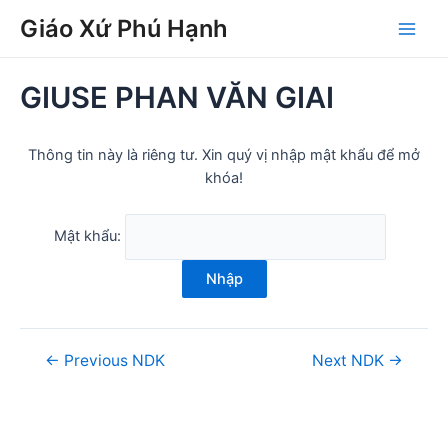
Skip
Post
Main
Giáo Xứ Phú Hạnh
to
navigation
Men
content
GIUSE PHAN VĂN GIAI
Thông tin này là riêng tư. Xin quý vị nhập mật khẩu để mở
khóa!
Mật khẩu:
Nhập
←
Previous NDK
Next NDK
→