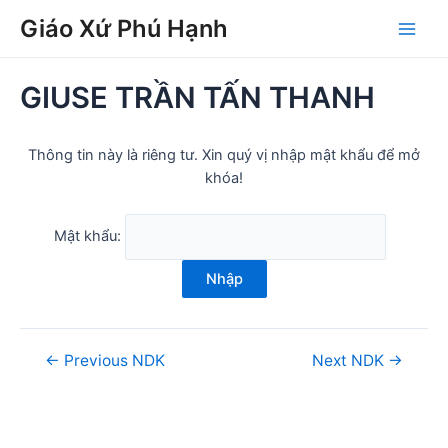
Skip
Post
Main
Giáo Xứ Phú Hạnh
to
navigation
Men
content
GIUSE TRẦN TẤN THANH
Thông tin này là riêng tư. Xin quý vị nhập mật khẩu để mở
khóa!
Mật khẩu:
Nhập
←
Previous NDK
Next NDK
→