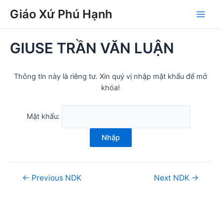
Skip
Post
Main
Giáo Xứ Phú Hạnh
to
navigation
Men
content
GIUSE TRẦN VĂN LUẬN
Thông tin này là riêng tư. Xin quý vị nhập mật khẩu để mở
khóa!
Mật khẩu:
Nhập
←
Previous NDK
Next NDK
→