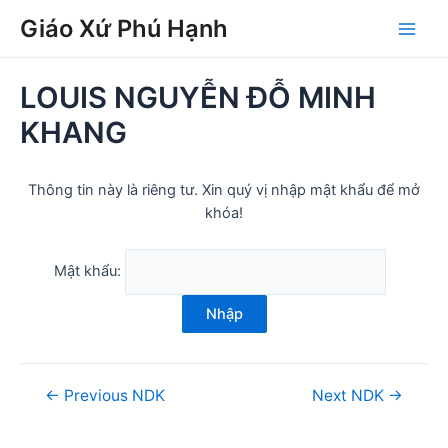
Skip
Post
Main
Giáo Xứ Phú Hạnh
to
navigation
Men
content
LOUIS NGUYỄN ĐỖ MINH
KHANG
Thông tin này là riêng tư. Xin quý vị nhập mật khẩu để mở
khóa!
Mật khẩu:
Nhập
←
Previous NDK
Next NDK
→