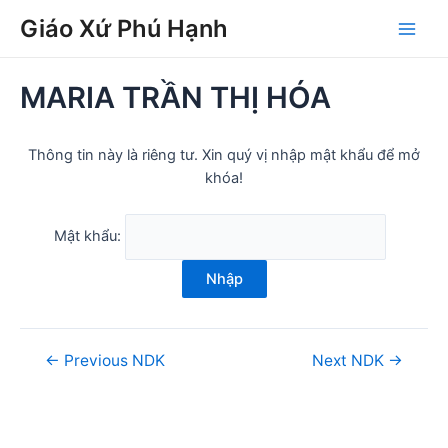
Skip
Post
Main
Giáo Xứ Phú Hạnh
to
navigation
Men
content
MARIA TRẦN THỊ HÓA
Thông tin này là riêng tư. Xin quý vị nhập mật khẩu để mở
khóa!
Mật khẩu:
Nhập
←
Previous NDK
Next NDK
→