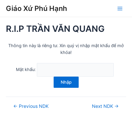
Skip
Post
Main
Giáo Xứ Phú Hạnh
to
navigation
Men
content
R.I.P TRẦN VĂN QUANG
Thông tin này là riêng tư. Xin quý vị nhập mật khẩu để mở
khóa!
Mật khẩu:
Nhập
←
Previous NDK
Next NDK
→