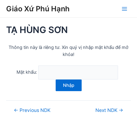
Skip
Post
Main
Giáo Xứ Phú Hạnh
to
navigation
Men
content
TẠ HÙNG SƠN
Thông tin này là riêng tư. Xin quý vị nhập mật khẩu để mở
khóa!
Mật khẩu:
Nhập
←
Previous NDK
Next NDK
→