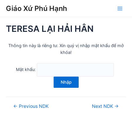
Skip
Post
Main
Giáo Xứ Phú Hạnh
to
navigation
Men
content
TERESA LẠI HẢI HÂN
Thông tin này là riêng tư. Xin quý vị nhập mật khẩu để mở
khóa!
Mật khẩu:
Nhập
←
Previous NDK
Next NDK
→