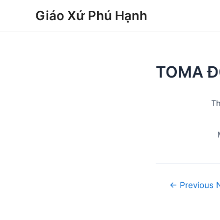
Skip
Post
Giáo Xứ Phú Hạnh
to
navigation
content
TOMA Đ
Th
←
Previous 