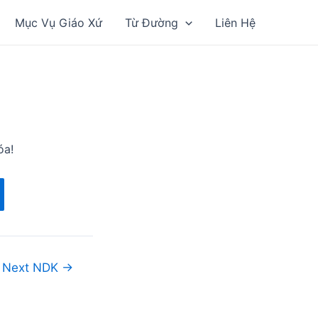
Mục Vụ Giáo Xứ
Từ Đường
Liên Hệ
óa!
Next NDK
→