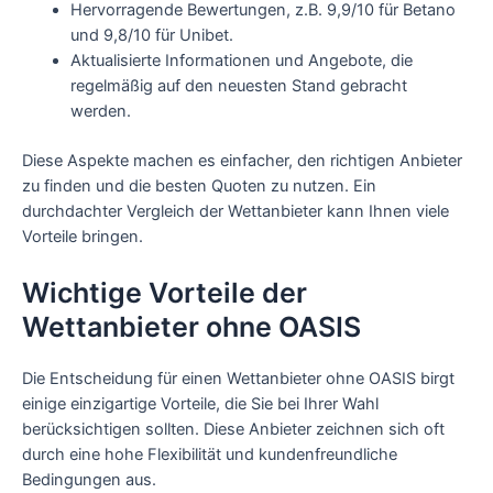
Hervorragende Bewertungen, z.B. 9,9/10 für Betano
und 9,8/10 für Unibet.
Aktualisierte Informationen und Angebote, die
regelmäßig auf den neuesten Stand gebracht
werden.
Diese Aspekte machen es einfacher, den richtigen Anbieter
zu finden und die besten Quoten zu nutzen. Ein
durchdachter Vergleich der Wettanbieter kann Ihnen viele
Vorteile bringen.
Wichtige Vorteile der
Wettanbieter ohne OASIS
Die Entscheidung für einen Wettanbieter ohne OASIS birgt
einige einzigartige Vorteile, die Sie bei Ihrer Wahl
berücksichtigen sollten. Diese Anbieter zeichnen sich oft
durch eine hohe Flexibilität und kundenfreundliche
Bedingungen aus.