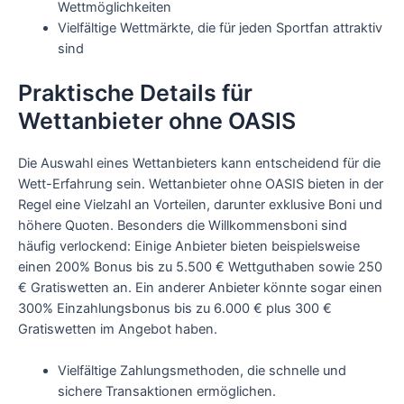
Wettmöglichkeiten
Vielfältige Wettmärkte, die für jeden Sportfan attraktiv
sind
Praktische Details für
Wettanbieter ohne OASIS
Die Auswahl eines Wettanbieters kann entscheidend für die
Wett-Erfahrung sein. Wettanbieter ohne OASIS bieten in der
Regel eine Vielzahl an Vorteilen, darunter exklusive Boni und
höhere Quoten. Besonders die Willkommensboni sind
häufig verlockend: Einige Anbieter bieten beispielsweise
einen 200% Bonus bis zu 5.500 € Wettguthaben sowie 250
€ Gratiswetten an. Ein anderer Anbieter könnte sogar einen
300% Einzahlungsbonus bis zu 6.000 € plus 300 €
Gratiswetten im Angebot haben.
Vielfältige Zahlungsmethoden, die schnelle und
sichere Transaktionen ermöglichen.