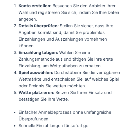
Konto erstellen:
Besuchen Sie den Anbieter Ihrer
Wahl und registrieren Sie sich, indem Sie Ihre Daten
angeben.
Details überprüfen:
Stellen Sie sicher, dass Ihre
Angaben korrekt sind, damit Sie problemlos
Einzahlungen und Auszahlungen vornehmen
können.
Einzahlung tätigen:
Wählen Sie eine
Zahlungsmethode aus und tätigen Sie Ihre erste
Einzahlung, um Wettguthaben zu erhalten.
Spiel auswählen:
Durchstöbern Sie die verfügbaren
Wettmärkte und entscheiden Sie, auf welches Spiel
oder Ereignis Sie wetten möchten.
Wette platzieren:
Setzen Sie Ihren Einsatz und
bestätigen Sie Ihre Wette.
Einfacher Anmeldeprozess ohne umfangreiche
Überprüfungen
Schnelle Einzahlungen für sofortige