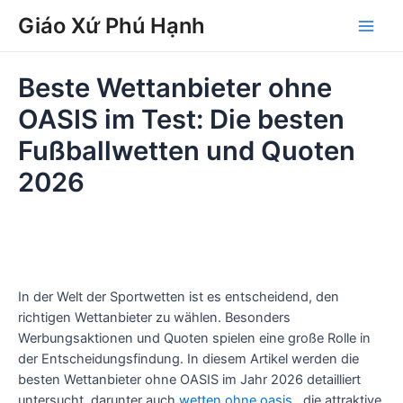
Skip
Post
Main
Giáo Xứ Phú Hạnh
to
navigation
Men
content
Beste Wettanbieter ohne
OASIS im Test: Die besten
Fußballwetten und Quoten
2026
In der Welt der Sportwetten ist es entscheidend, den
richtigen Wettanbieter zu wählen. Besonders
Werbungsaktionen und Quoten spielen eine große Rolle in
der Entscheidungsfindung. In diesem Artikel werden die
besten Wettanbieter ohne OASIS im Jahr 2026 detailliert
untersucht, darunter auch
wetten ohne oasis
, die attraktive