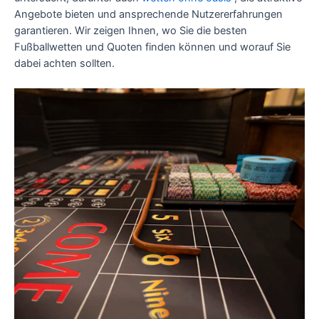
Angebote bieten und ansprechende Nutzererfahrungen
garantieren. Wir zeigen Ihnen, wo Sie die besten
Fußballwetten und Quoten finden können und worauf Sie
dabei achten sollten.