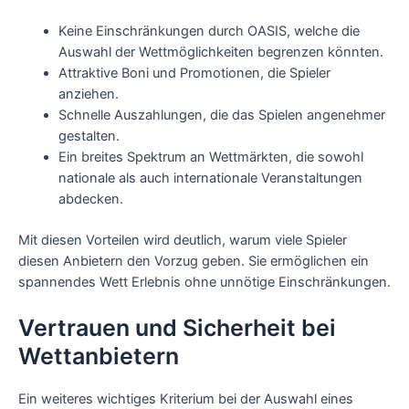
Keine Einschränkungen durch OASIS, welche die
Auswahl der Wettmöglichkeiten begrenzen könnten.
Attraktive Boni und Promotionen, die Spieler
anziehen.
Schnelle Auszahlungen, die das Spielen angenehmer
gestalten.
Ein breites Spektrum an Wettmärkten, die sowohl
nationale als auch internationale Veranstaltungen
abdecken.
Mit diesen Vorteilen wird deutlich, warum viele Spieler
diesen Anbietern den Vorzug geben. Sie ermöglichen ein
spannendes Wett Erlebnis ohne unnötige Einschränkungen.
Vertrauen und Sicherheit bei
Wettanbietern
Ein weiteres wichtiges Kriterium bei der Auswahl eines