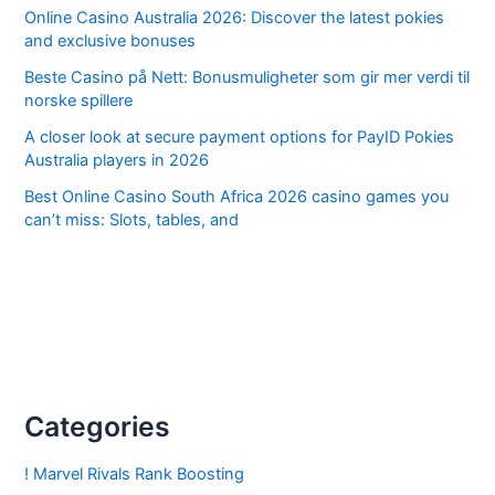
Online Casino Australia 2026: Discover the latest pokies
and exclusive bonuses
Beste Casino på Nett: Bonusmuligheter som gir mer verdi til
norske spillere
A closer look at secure payment options for PayID Pokies
Australia players in 2026
Best Online Casino South Africa 2026 casino games you
can’t miss: Slots, tables, and
Categories
! Marvel Rivals Rank Boosting