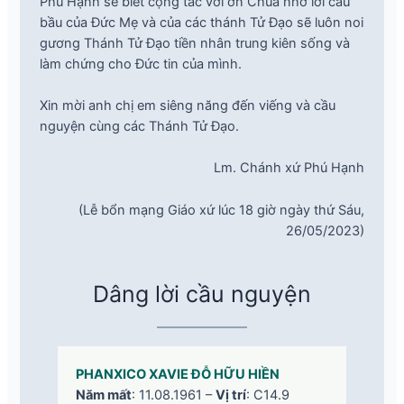
Phú Hạnh sẽ biết cộng tác với ơn Chúa nhờ lời cầu
bầu của Đức Mẹ và của các thánh Tử Đạo sẽ luôn noi
gương Thánh Tử Đạo tiền nhân trung kiên sống và
làm chứng cho Đức tin của mình.
Xin mời anh chị em siêng năng đến viếng và cầu
nguyện cùng các Thánh Tử Đạo.
Lm. Chánh xứ Phú Hạnh
(Lễ bổn mạng Giáo xứ lúc 18 giờ ngày thứ Sáu,
26/05/2023)
Dâng lời cầu nguyện
PHANXICO XAVIE ĐỖ HỮU HIỀN
Năm mất
: 11.08.1961 –
Vị trí
: C14.9