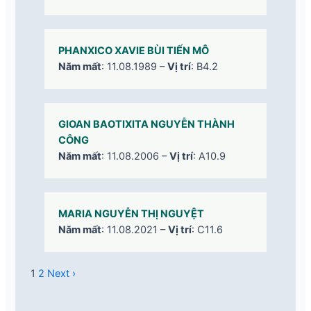
PHANXICO XAVIE BÙI TIẾN MÔ
Năm mất
: 11.08.1989 –
Vị trí
: B4.2
GIOAN BAOTIXITA NGUYỄN THÀNH
CÔNG
Năm mất
: 11.08.2006 –
Vị trí
: A10.9
MARIA NGUYỄN THỊ NGUYỆT
Năm mất
: 11.08.2021 –
Vị trí
: C11.6
1
2
Next ›