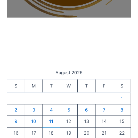
August 2026
S
M
T
W
T
F
S
1
2
3
4
5
6
7
8
9
10
11
12
13
14
15
16
17
18
19
20
21
22