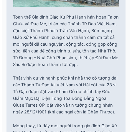
Toàn thể Gia đình Giáo Xứ Phú Hạnh hân hoan Tạ ơn
Chúa và Đức Mẹ, tri ân các Thánh Tử Đạo Việt Nam,
đặc biệt Thánh Phaolô Trần Văn Hạnh, Bổn mạng
Giáo Xứ Phú Hạnh, cùng chân thành cám ơn tất cả
mọi người đã cầu nguyện, cộng tác, đóng góp công
sức, tiền của để công trình tu sửa, tôn tạo Nhà Thờ,
Từ Đường – Nhà Chờ Phục sinh, thiết lập Đài Đức Mẹ
Sầu Bi được hoàn thành tốt đẹp.
Thật vinh dự và hạnh phúc khi nhà thờ có tượng đài
các Thánh Tử Đạo tại Việt Nam với Hài cốt của 23 vị
Tử Đạo được đặt vào Khám Gỗ do chính tay Đức
Giám Mục Đại Diện Tông Toà Đông Đàng Ngoài
Giuse Terres OP, đặt vào và tin tưởng chứng nhận
ngày 28/12/1901 (khi các ngài còn là Chân Phước).
Mong thay, từ đây mọi người trong gia đình Giáo Xứ