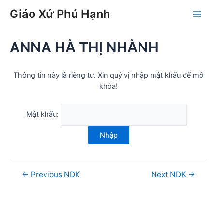
Skip
Post
Main
Giáo Xứ Phú Hạnh
to
navigation
Men
content
ANNA HÀ THỊ NHÀNH
Thông tin này là riêng tư. Xin quý vị nhập mật khẩu để mở
khóa!
Mật khẩu:
Nhập
←
Previous NDK
Next NDK
→