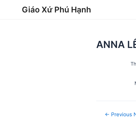
Skip
Post
Giáo Xứ Phú Hạnh
to
navigation
content
ANNA L
Th
←
Previous 