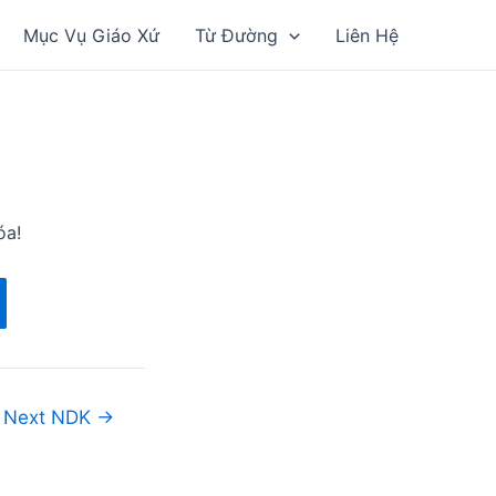
Mục Vụ Giáo Xứ
Từ Đường
Liên Hệ
óa!
Next NDK
→