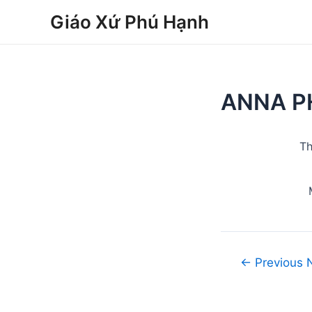
Skip
Post
Giáo Xứ Phú Hạnh
to
navigation
content
ANNA P
Th
←
Previous 