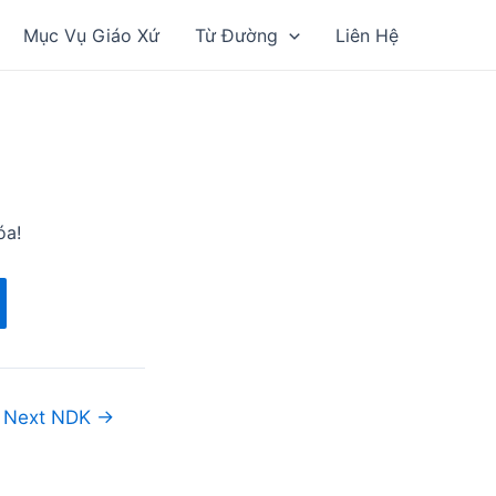
Mục Vụ Giáo Xứ
Từ Đường
Liên Hệ
óa!
Next NDK
→