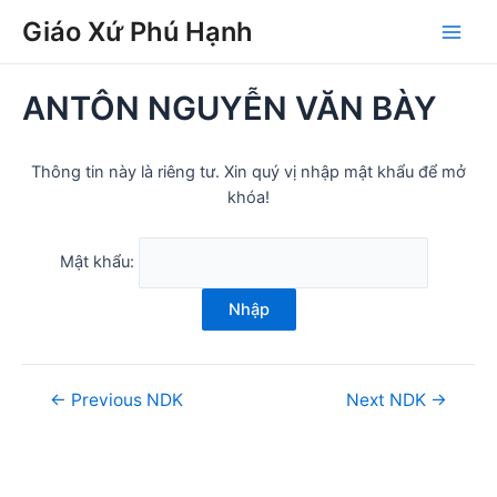
Skip
Post
Main
Giáo Xứ Phú Hạnh
to
navigation
Men
content
ANTÔN NGUYỄN VĂN BÀY
Thông tin này là riêng tư. Xin quý vị nhập mật khẩu để mở
khóa!
Mật khẩu:
Nhập
←
Previous NDK
Next NDK
→