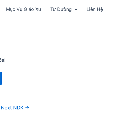
Mục Vụ Giáo Xứ
Từ Đường
Liên Hệ
óa!
Next NDK
→