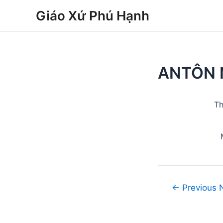
Skip
Post
Giáo Xứ Phú Hạnh
to
navigation
content
ANTÔN 
Th
←
Previous 