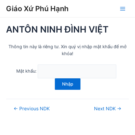
Skip
Post
Main
Giáo Xứ Phú Hạnh
to
navigation
Men
content
ANTÔN NINH ĐÌNH VIỆT
Thông tin này là riêng tư. Xin quý vị nhập mật khẩu để mở
khóa!
Mật khẩu:
Nhập
←
Previous NDK
Next NDK
→