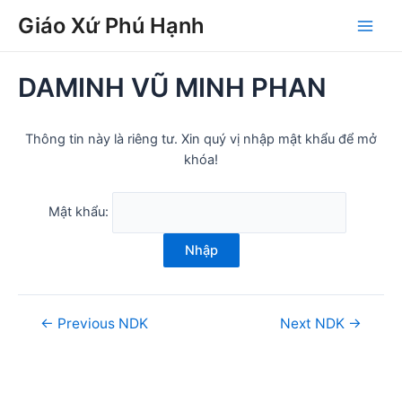
Skip
Post
Main
Giáo Xứ Phú Hạnh
to
navigation
Men
content
DAMINH VŨ MINH PHAN
Thông tin này là riêng tư. Xin quý vị nhập mật khẩu để mở
khóa!
Mật khẩu:
Nhập
←
Previous NDK
Next NDK
→