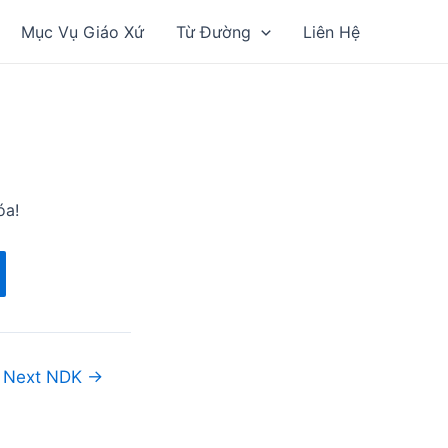
Mục Vụ Giáo Xứ
Từ Đường
Liên Hệ
óa!
Next NDK
→