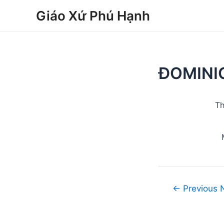
Skip
Post
Giáo Xứ Phú Hạnh
to
navigation
content
ĐOMINI
Th
←
Previous 