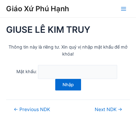
Skip
Post
Main
Giáo Xứ Phú Hạnh
to
navigation
Men
content
GIUSE LÊ KIM TRUY
Thông tin này là riêng tư. Xin quý vị nhập mật khẩu để mở
khóa!
Mật khẩu:
Nhập
←
Previous NDK
Next NDK
→