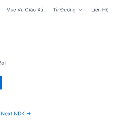
Mục Vụ Giáo Xứ
Từ Đường
Liên Hệ
óa!
Next NDK
→