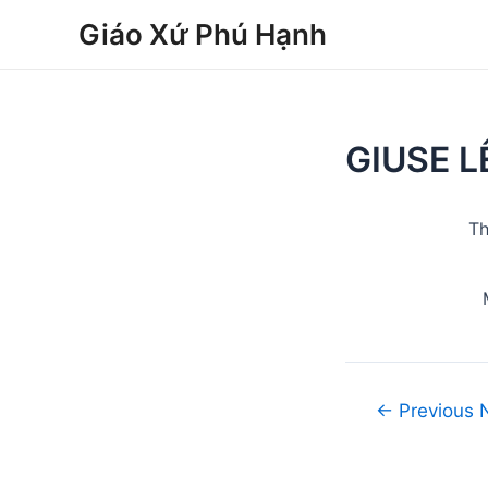
Skip
Post
Giáo Xứ Phú Hạnh
to
navigation
content
GIUSE 
Th
←
Previous 