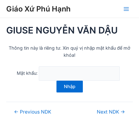
Skip
Post
Main
Giáo Xứ Phú Hạnh
to
navigation
Men
content
GIUSE NGUYỄN VĂN DẬU
Thông tin này là riêng tư. Xin quý vị nhập mật khẩu để mở
khóa!
Mật khẩu:
Nhập
←
Previous NDK
Next NDK
→