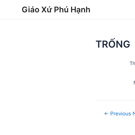
Skip
Post
Giáo Xứ Phú Hạnh
to
navigation
content
TRỐNG
Th
←
Previous 