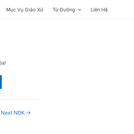
Mục Vụ Giáo Xứ
Từ Đường
Liên Hệ
óa!
Next NDK
→