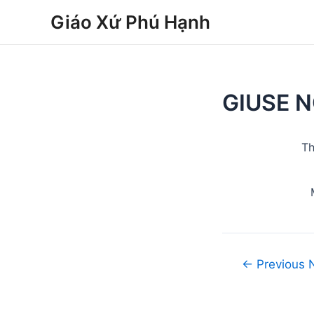
Skip
Post
Giáo Xứ Phú Hạnh
to
navigation
content
GIUSE 
Th
←
Previous 