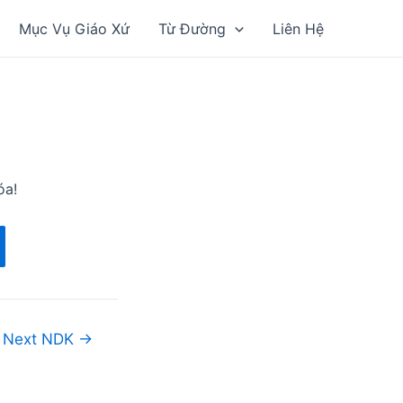
Mục Vụ Giáo Xứ
Từ Đường
Liên Hệ
óa!
Next NDK
→