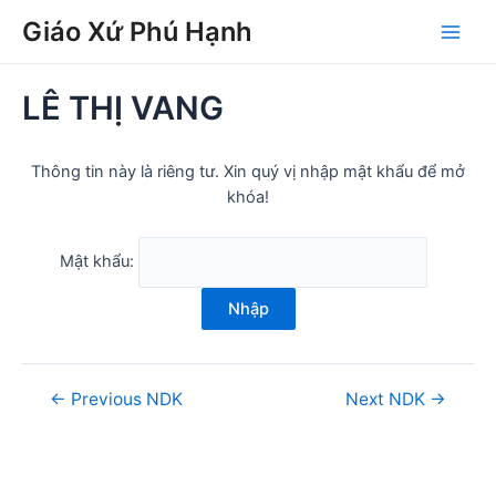
Skip
Post
Main
Giáo Xứ Phú Hạnh
to
navigation
Men
content
LÊ THỊ VANG
Thông tin này là riêng tư. Xin quý vị nhập mật khẩu để mở
khóa!
Mật khẩu:
Nhập
←
Previous NDK
Next NDK
→