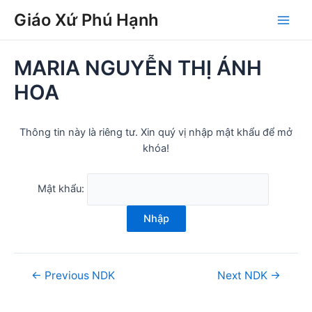
Skip
Post
Main
Giáo Xứ Phú Hạnh
to
navigation
Men
content
MARIA NGUYỄN THỊ ÁNH
HOA
Thông tin này là riêng tư. Xin quý vị nhập mật khẩu để mở
khóa!
Mật khẩu:
Nhập
←
Previous NDK
Next NDK
→