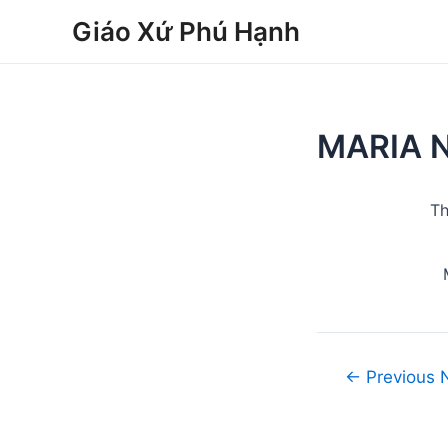
Skip
Post
Giáo Xứ Phú Hạnh
to
navigation
content
MARIA 
Th
←
Previous 