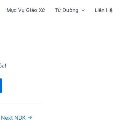
Mục Vụ Giáo Xứ
Từ Đường
Liên Hệ
óa!
Next NDK
→