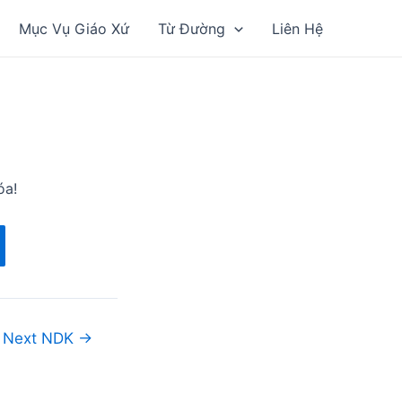
Mục Vụ Giáo Xứ
Từ Đường
Liên Hệ
óa!
Next NDK
→