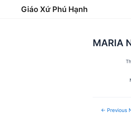
Skip
Post
Giáo Xứ Phú Hạnh
to
navigation
content
MARIA 
Th
←
Previous 