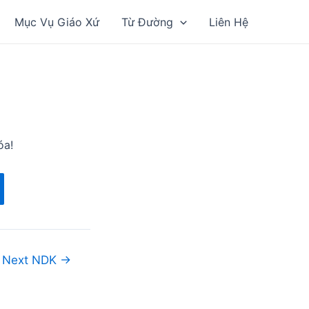
Mục Vụ Giáo Xứ
Từ Đường
Liên Hệ
óa!
Next NDK
→