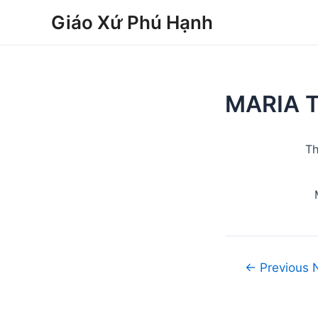
Skip
Post
Giáo Xứ Phú Hạnh
to
navigation
content
MARIA 
Th
←
Previous 