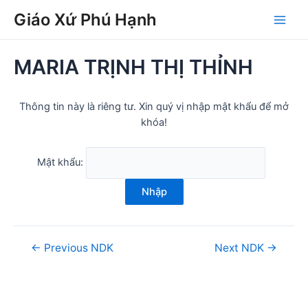
Skip
Post
Main
Giáo Xứ Phú Hạnh
to
navigation
Men
content
MARIA TRỊNH THỊ THỈNH
Thông tin này là riêng tư. Xin quý vị nhập mật khẩu để mở
khóa!
Mật khẩu:
Nhập
←
Previous NDK
Next NDK
→