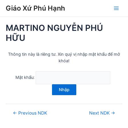
Skip
Post
Main
Giáo Xứ Phú Hạnh
to
navigation
Men
content
MARTINO NGUYỄN PHÚ
HỮU
Thông tin này là riêng tư. Xin quý vị nhập mật khẩu để mở
khóa!
Mật khẩu:
Nhập
←
Previous NDK
Next NDK
→