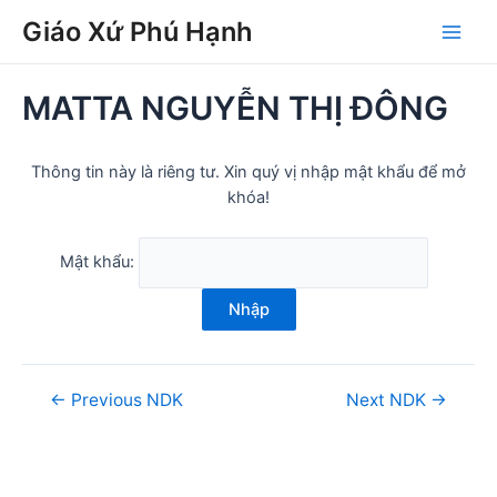
Skip
Post
Main
Giáo Xứ Phú Hạnh
to
navigation
Men
content
MATTA NGUYỄN THỊ ĐÔNG
Thông tin này là riêng tư. Xin quý vị nhập mật khẩu để mở
khóa!
Mật khẩu:
Nhập
←
Previous NDK
Next NDK
→