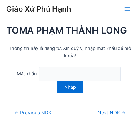
Skip
Post
Main
Giáo Xứ Phú Hạnh
to
navigation
Men
content
TOMA PHẠM THÀNH LONG
Thông tin này là riêng tư. Xin quý vị nhập mật khẩu để mở
khóa!
Mật khẩu:
Nhập
←
Previous NDK
Next NDK
→