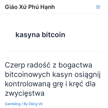
Skip
Main
Giáo Xứ Phú Hạnh
to
Men
content
kasyna bitcoin
Czerp
Czerp radość z bogactwa
radość
bitcoinowych kasyn osiągnij
z
bogactwa
kontrolowaną grę i kręć dla
bitcoinowych
kasyn
zwycięstwa
osiągnij
kontrolowaną
Gambling
/ By
Dũng Võ
grę