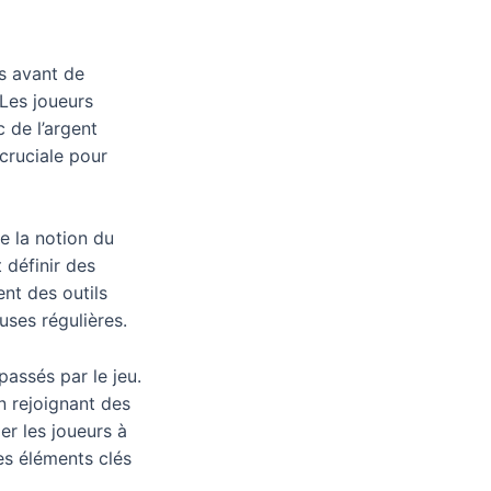
es avant de
 Les joueurs
 de l’argent
 cruciale pour
re la notion du
 définir des
nt des outils
uses régulières.
assés par le jeu.
n rejoignant des
er les joueurs à
des éléments clés