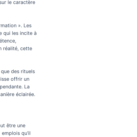
sur le caractère
rmation ». Les
 qui les incite à
pétence,
 réalité, cette
que des rituels
isse offrir un
épendante. La
anière éclairée.
eut être une
emplois qu’il