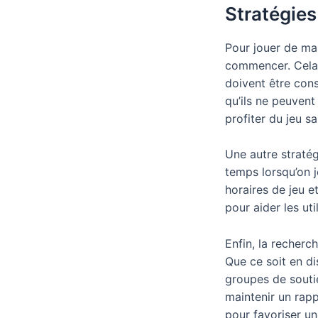
Stratégies
Pour jouer de man
commencer. Cela i
doivent être cons
qu’ils ne peuvent
profiter du jeu s
Une autre stratég
temps lorsqu’on j
horaires de jeu e
pour aider les ut
Enfin, la recherc
Que ce soit en di
groupes de soutie
maintenir un rapp
pour favoriser un