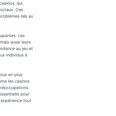
asinos, qui
sociaux. Ces
problèmes liés au
cupantes. Les
ais aussi leurs
pendance au jeu et
ux individus à
plus en plus
mme les casinos
 préoccupations
ssentielle pour
r expérience tout