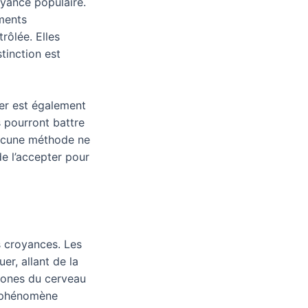
royance populaire.
ments
rôlée. Elles
stinction est
ner est également
s pourront battre
 aucune méthode ne
de l’accepter pour
s croyances. Les
er, allant de la
 zones du cerveau
Ce phénomène