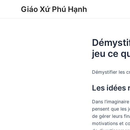
Skip
Post
Giáo Xứ Phú Hạnh
to
navigation
content
Démystif
jeu ce q
Démystifier les c
Les idées 
Dans l’imaginaire
pensent que les 
de gérer leurs fi
motivations et c