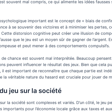
st souvent mal compris, ce qui alimente les idées fausses 
psychologique important est le concept de « biais de confi
nce à se souvenir des victoires et à minimiser les pertes, ce
. Cette distorsion cognitive peut créer une illusion de com
 fausse que le jeu est un moyen sûr de gagner de l’argent. En
rompeuse et peut mener à des comportements compulsifs.
n de chance est souvent mal interprétée. Beaucoup pensent 
ons peuvent influencer le résultat des jeux. Bien que cela pu
, il est important de reconnaître que chaque partie est ind
la véritable nature du hasard est cruciale pour jouer de m
du jeu sur la société
 sur la société sont complexes et variés. D’un côté, le jeu p
s importants pour l’économie locale grâce aux taxes et aux 