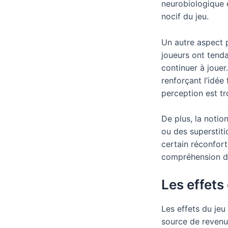
neurobiologique e
nocif du jeu.
Un autre aspect 
joueurs ont tenda
continuer à jouer
renforçant l’idée
perception est t
De plus, la notio
ou des superstiti
certain réconfort
compréhension de 
Les effets 
Les effets du jeu
source de revenu