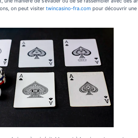
t, une manière de s’évader ou de se rassembler avec des am
ons, on peut visiter
twincasino-fra.com
pour découvrir une 