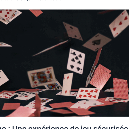
o : Une expérience de jeu sécurisée