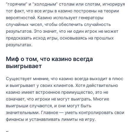
“горячим” и “холодным” столам или слотам, игнорируя
тот факт, что все игры в казино построены на теории
вероятностей. Казино использует генераторы
случайных чисел, чтобы обеспечить случайность
результатов. Это значит, что ни один игрок не может
предсказать исход игры, основываясь на прошлых
результатах.
Миф о том, что казино всегда
выигрывает
Существует мнение, что казино всегда выходит в плюс
и выигрывает у своих клиентов. Хотя действительно
казино имеет встроенное преимущество, это не
означает, что игроки не могут выиграть. Многие
выигрыши случаются, и они могут быть
значительными. Главное — уметь контролировать свои
финансы и устанавливать лимиты на игру.