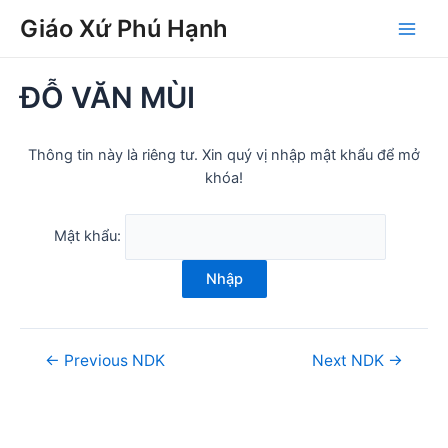
Skip
Post
Main
Giáo Xứ Phú Hạnh
to
navigation
Men
content
ĐỖ VĂN MÙI
Thông tin này là riêng tư. Xin quý vị nhập mật khẩu để mở
khóa!
Mật khẩu:
Nhập
←
Previous NDK
Next NDK
→